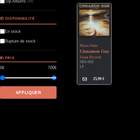
Top Albums
(99)
📦 DISPONIBILITÉ
En stock
Rupture de stock
Moon Water
Cinnamon Gum
Sonar Records
💶 PRIX
SRS-003
LP
0€
700€
25,99
€
APPLIQUER