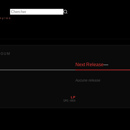
 GUM
Next Release
—
Aucune release
LP
SRS-003