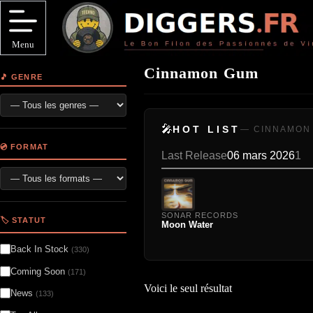
Passer
au
contenu
Menu
Cinnamon Gum
🎵 GENRE
🎤
HOT LIST
— CINNAMON
💿 FORMAT
Last Release
06 mars 2026
1
SONAR RECORDS
🏷️ STATUT
Moon Water
Back In Stock
(330)
Coming Soon
(171)
Voici le seul résultat
News
(133)