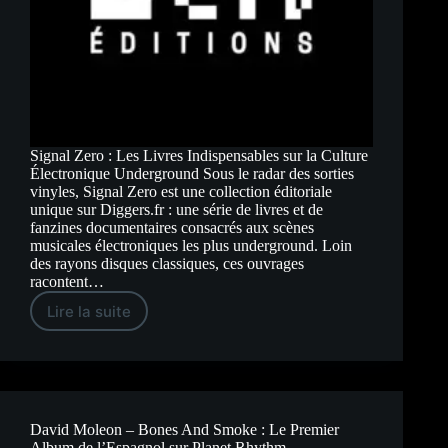
Signal Zero : Les Livres Indispensables sur la Culture
Électronique Underground Sous le radar des sorties
vinyles, Signal Zero est une collection éditoriale
unique sur Diggers.fr : une série de livres et de
fanzines documentaires consacrés aux scènes
musicales électroniques les plus underground. Loin
des rayons disques classiques, ces ouvrages
racontent…
Lire la suite
Signal
Zero
:
Les
Livres
Indispensables
sur
la
David Moleon – Bones And Smoke : Le Premier
Culture
Album de l’Espagnol sur Planet Rhythm