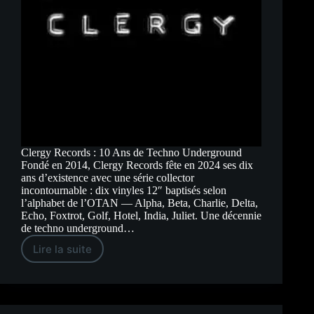
Clergy Records : 10 Ans de Techno Underground
Fondé en 2014, Clergy Records fête en 2024 ses dix
ans d’existence avec une série collector
incontournable : dix vinyles 12″ baptisés selon
l’alphabet de l’OTAN — Alpha, Beta, Charlie, Delta,
Echo, Foxtrot, Golf, Hotel, India, Juliet. Une décennie
de techno underground…
Lire la suite
Clergy
Records
:
10
Ans
de