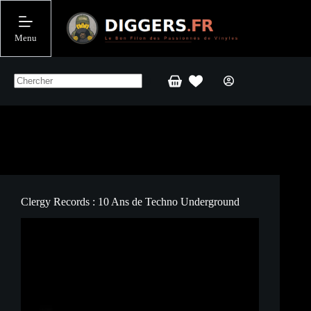
Passer
au
contenu
Menu
Panier
d’achat
Clergy Records : 10 Ans de Techno Underground