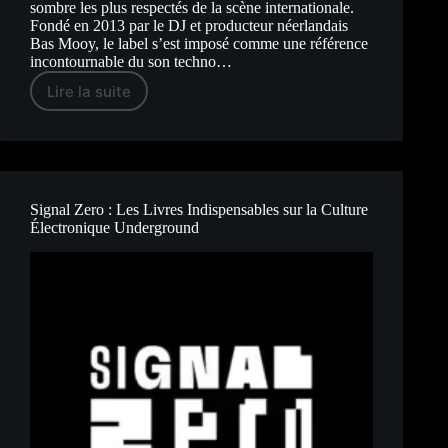
sombre les plus respectés de la scène internationale.
Fondé en 2013 par le DJ et producteur néerlandais
Bas Mooy, le label s’est imposé comme une référence
incontournable du son techno…
Lire la suite
Mord
Records
:
Le
Label
Techno
de
Bas
Signal Zero : Les Livres Indispensables sur la Culture
Mooy
Électronique Underground
Passé
au
Crible