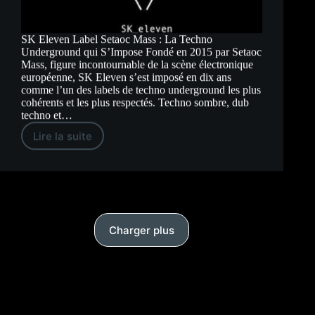
SK Eleven Label Setaoc Mass : La Techno
Underground qui S’Impose Fondé en 2015 par Setaoc
Mass, figure incontournable de la scène électronique
européenne, SK Eleven s’est imposé en dix ans
comme l’un des labels de techno underground les plus
cohérents et les plus respectés. Techno sombre, dub
techno et…
Lire la suite
SK
Eleven
Label
Setaoc
Mass
:
La
Techno
Underground
Charger plus
qui
S’Impose