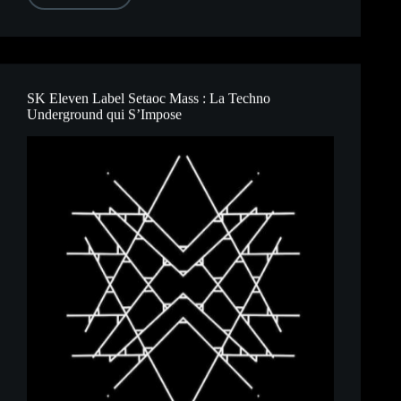
Garnier
Speicher
95
:
La
Légende
Française
SK Eleven Label Setaoc Mass : La Techno
sur
Underground qui S’Impose
Kompakt
Extra