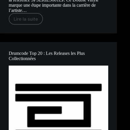
marque une étape importante dans la carrière de
l’artiste…
Lire la suite
David
Moleon
–
Bones
And
Smoke
:
Le
Drumcode Top 20 : Les Releases les Plus
Premier
Collectionnées
Album
de
l’Espagnol
sur
Planet
Rhythm