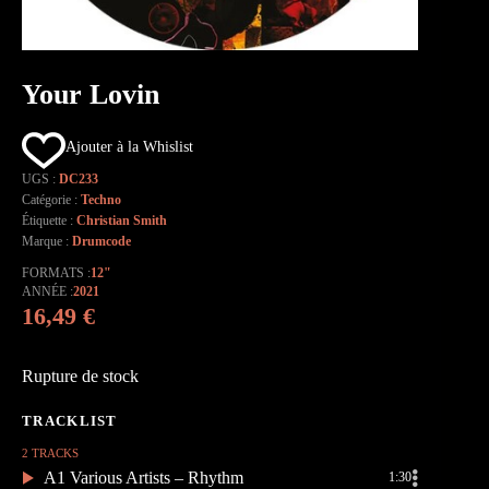
Your Lovin
Ajouter à la Whislist
UGS :
DC233
Catégorie :
Techno
Étiquette :
Christian Smith
Marque :
Drumcode
FORMATS
12"
ANNÉE
2021
16,49
€
Rupture de stock
2 TRACKS
A1 Various Artists – Rhythm
1:30