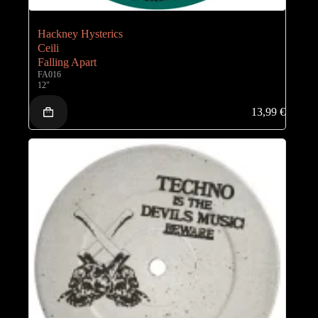
Hackney Hysterics
Ceili
Falling Apart
FA016
12"
13,99
€