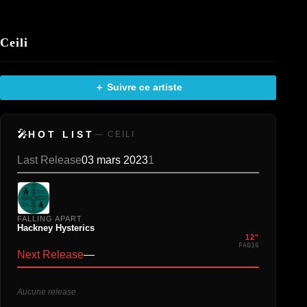
Ceili
＋ Suivre ce artiste
🎤
HOT LIST
— CEILI
Last Release
03 mars 2023
1
FALLING APART
Hackney Hysterics
12"
FA016
Next Release
—
Aucune release