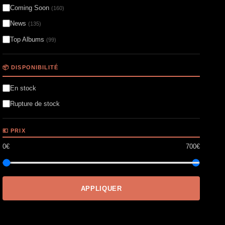
Coming Soon
(160)
News
(135)
Top Albums
(99)
📦 DISPONIBILITÉ
En stock
Rupture de stock
💶 PRIX
0€
700€
APPLIQUER