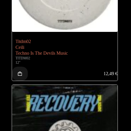
Titdm02
Ceili
Techno Is The Devils Music
TITDM02
12"
12,49
€