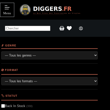
Passer
au
contenu
Menu
Panier
d’achat
🎵 GENRE
💿 FORMAT
🏷️ STATUT
Back In Stock
(330)