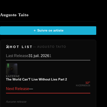
Augusto Taito
＋ Suivre ce artiste
🎤
HOT LIST
— AUGUSTO TAITO
Last Release
31 juil. 2026
1
KAZERNE
The World Can'T Live Without Lies Part 2
12"
KAZERNE026
Next Release
—
Aucune release