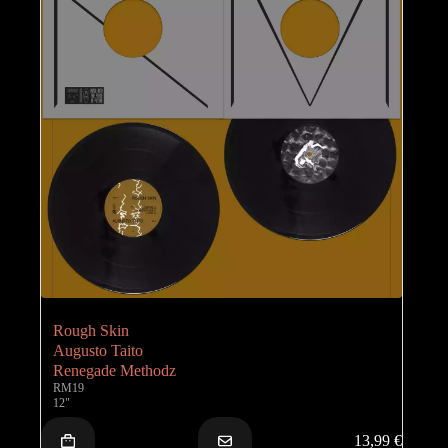
Rough Skin
Augusto Taito
Renegade Methodz
RM19
12"
13,99
€