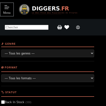
Passer
au
contenu
Menu
Panier
d’achat
🎵 GENRE
💿 FORMAT
🏷️ STATUT
Back In Stock
(330)