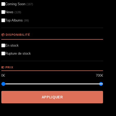
Coming Soon
(167)
News
(128)
Top Albums
(99)
📦 DISPONIBILITÉ
En stock
Rupture de stock
💶 PRIX
0€
700€
APPLIQUER