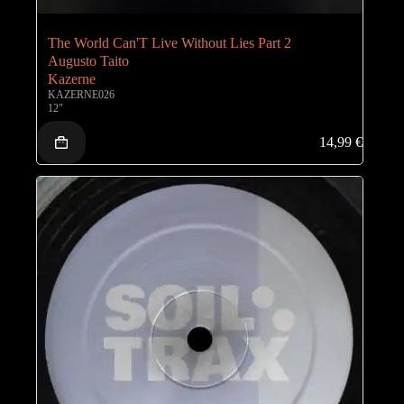
The World Can'T Live Without Lies Part 2
Augusto Taito
Kazerne
KAZERNE026
12"
14,99
€