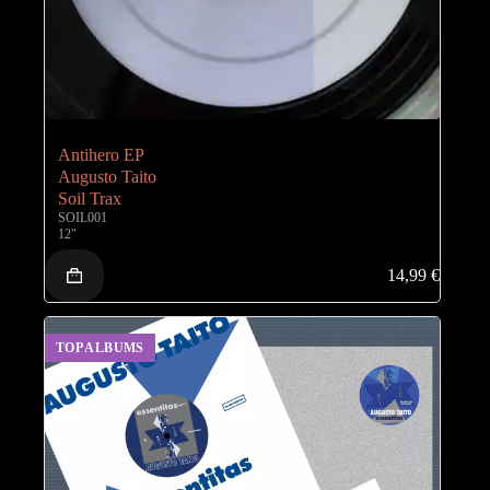
Antihero EP
Augusto Taito
Soil Trax
SOIL001
12"
14,99
€
TOP ALBUMS