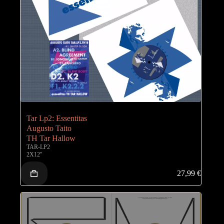
Tar Lp2: Essentitas
Augusto Taito
TH Tar Hallow
TAR-LP2
2X12"
27,99
€