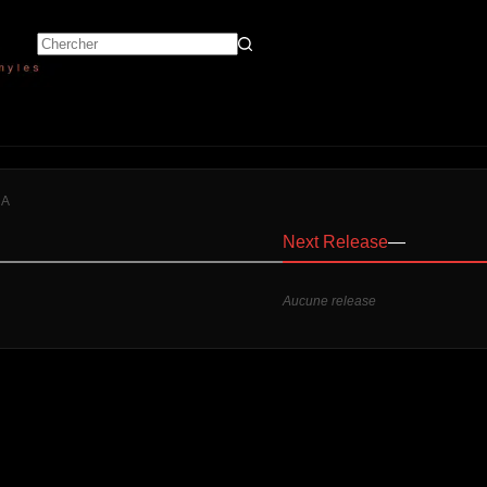
HA
Next Release
—
Aucune release