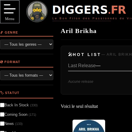
Passer
au
contenu
Menu
Aril Brikha
🎵 GENRE
🎤
HOT LIST
— ARIL BRIK
💿 FORMAT
Last Release
—
Aucune release
🏷️ STATUT
Back In Stock
(330)
Voici le seul résultat
Coming Soon
(171)
News
(133)