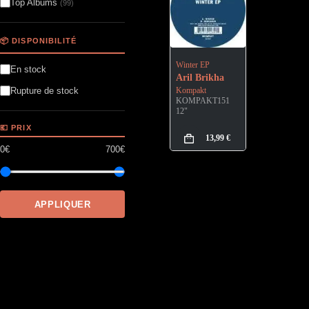
Top Albums
(99)
📦 DISPONIBILITÉ
Winter EP
En stock
Aril Brikha
Kompakt
Rupture de stock
KOMPAKT151
12"
💶 PRIX
13,99
€
0€
700€
APPLIQUER