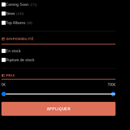
Coming Soon
(171)
News
(133)
Top Albums
(99)
📦 DISPONIBILITÉ
En stock
Rupture de stock
💶 PRIX
0€
700€
APPLIQUER