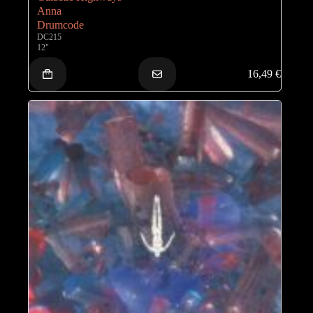
Anna
Drumcode
DC215
12"
16,49
€