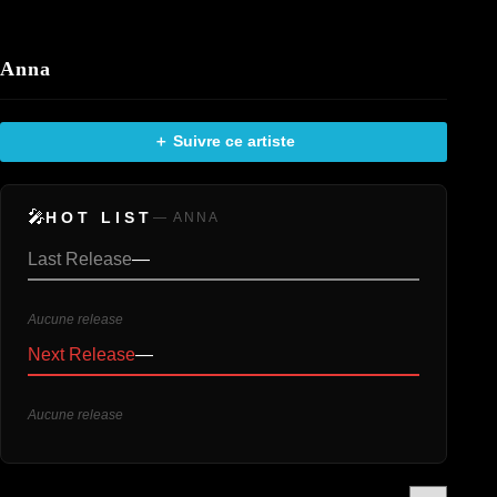
Anna
＋ Suivre ce artiste
🎤
HOT LIST
— ANNA
Last Release
—
Aucune release
Next Release
—
Aucune release