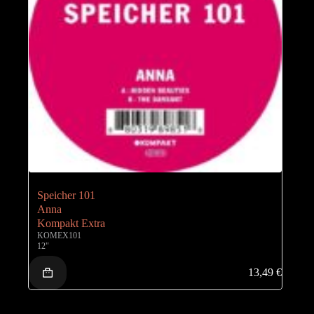
Speicher 101
Anna
Kompakt Extra
KOMEX101
12"
13,49
€