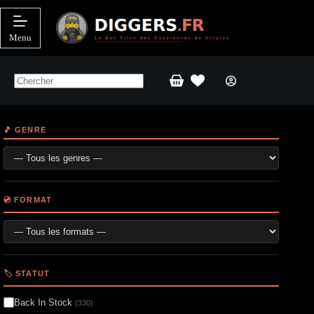
Passer
au
contenu
Menu
Panier
d’achat
🎵 GENRE
💿 FORMAT
🏷️ STATUT
Back In Stock
(330)