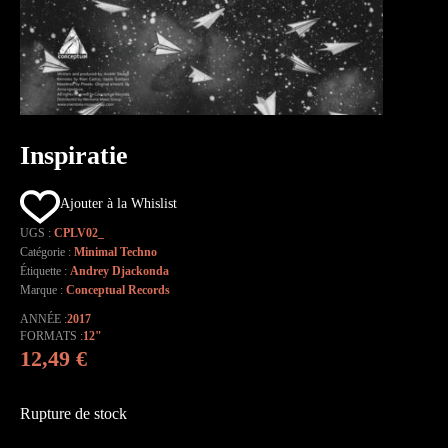
Inspiratie
Ajouter à la Whislist
UGS :
CPLV02_
Catégorie :
Minimal Techno
Étiquette :
Andrey Djackonda
Marque :
Conceptual Records
ANNÉE
2017
FORMATS
12"
12,49
€
Rupture de stock