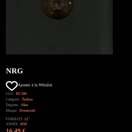
NRG
Ajouter à la Whislist
UGS :
DC189
Catégorie :
Techno
Étiquette :
Alias
Marque :
Drumcode
FORMATS
12"
ANNÉE
2018
16,49
€