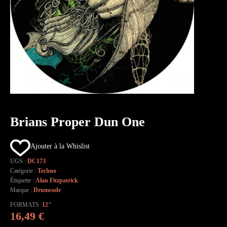
Brians Proper Dun One
Ajouter à la Whislist
UGS :
DC173
Catégorie :
Techno
Étiquette :
Alan Fitzpatrick
Marque :
Drumcode
FORMATS
12"
16,49
€