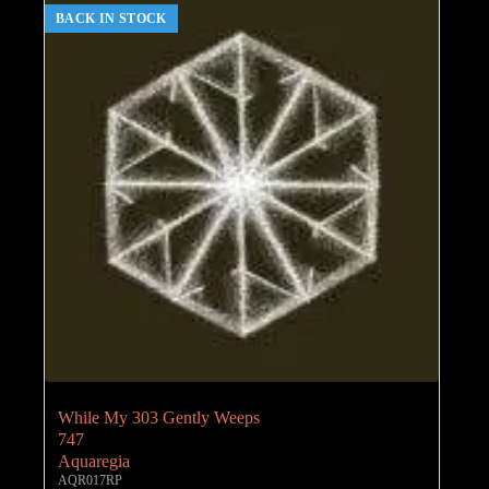
BACK IN STOCK
While My 303 Gently Weeps
747
Aquaregia
AQR017RP