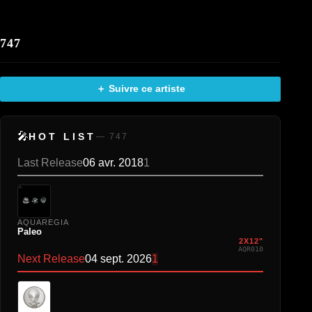
747
＋ Suivre ce artiste
🎤
HOT LIST
— 747
Last Release
06 avr. 2018
1
AQUAREGIA
Paleo
2X12"
AQR010
Next Release
04 sept. 2026
1