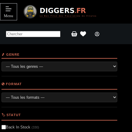
Passer
au
contenu
Menu
Panier
d’achat
🎵 GENRE
💿 FORMAT
🏷️ STATUT
Back In Stock
(330)