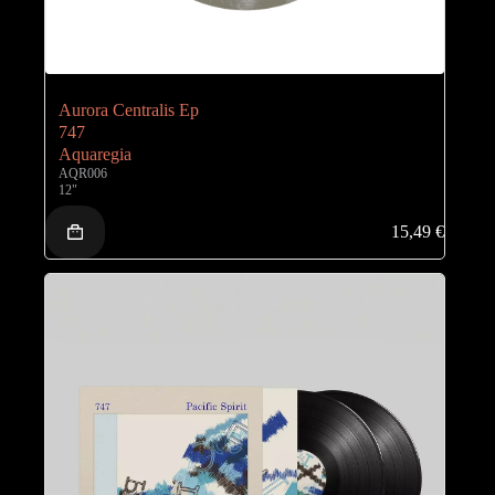
Aurora Centralis Ep
747
Aquaregia
AQR006
12"
15,49
€