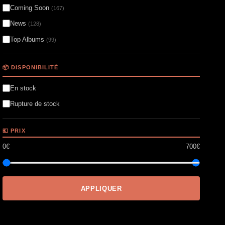
Coming Soon
(167)
News
(128)
Top Albums
(99)
📦 DISPONIBILITÉ
En stock
Rupture de stock
💶 PRIX
0€
700€
APPLIQUER