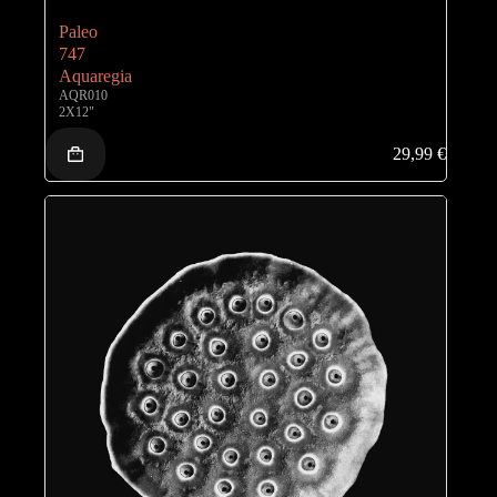
Paleo
747
Aquaregia
AQR010
2X12"
29,99
€