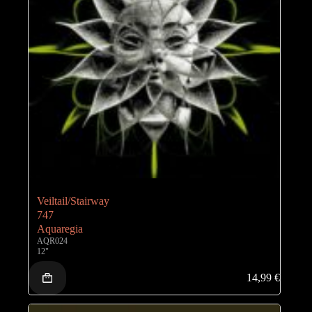
Veiltail/Stairway
747
Aquaregia
AQR024
12"
14,99
€