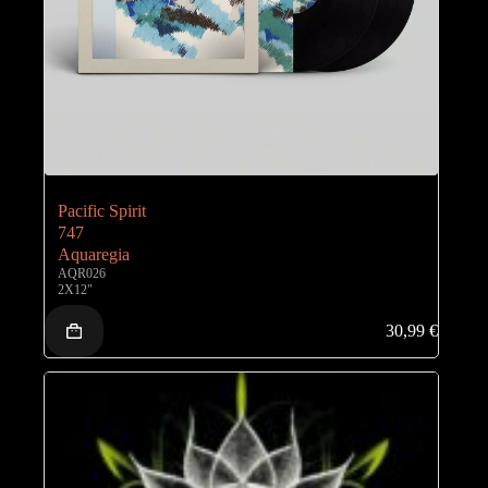
Pacific Spirit
747
Aquaregia
AQR026
2X12"
30,99
€