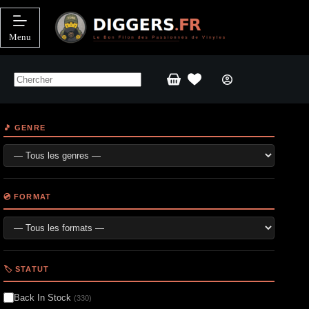
Passer
au
contenu
Menu
Panier
d’achat
🎵 GENRE
💿 FORMAT
🏷️ STATUT
Back In Stock
(330)