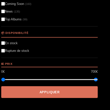
Coming Soon
(160)
News
(135)
Top Albums
(99)
📦 DISPONIBILITÉ
En stock
Rupture de stock
💶 PRIX
0€
700€
APPLIQUER