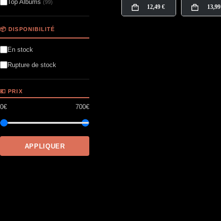
Top Albums
(99)
12,49
€
13,9
📦 DISPONIBILITÉ
En stock
Rupture de stock
💶 PRIX
0€
700€
APPLIQUER