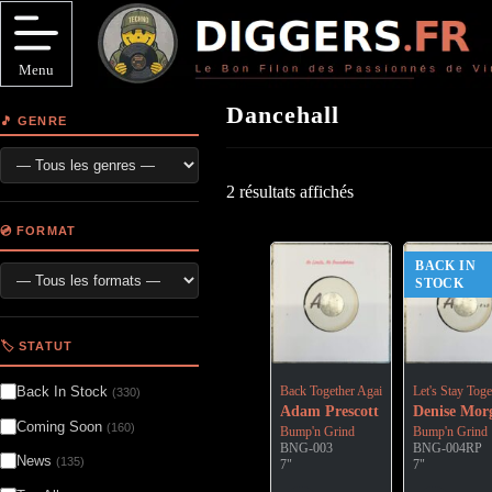
Passer
au
contenu
Menu
Dancehall
🎵 GENRE
2 résultats affichés
💿 FORMAT
BACK IN
STOCK
🏷️ STATUT
Back Together Again
Let's Stay Toge
Back In Stock
(330)
Adam Prescott Feat Rachel Wal
Denise Mor
Coming Soon
(160)
Bump'n Grind
Bump'n Grind
BNG-003
BNG-004RP
News
(135)
7"
7"