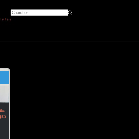
ther
lace
gan