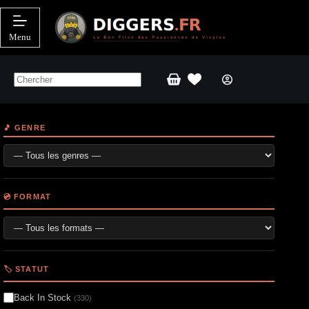
Passer
au
contenu
Menu
Panier
d’achat
🎵 GENRE
💿 FORMAT
🏷️ STATUT
Back In Stock
(330)