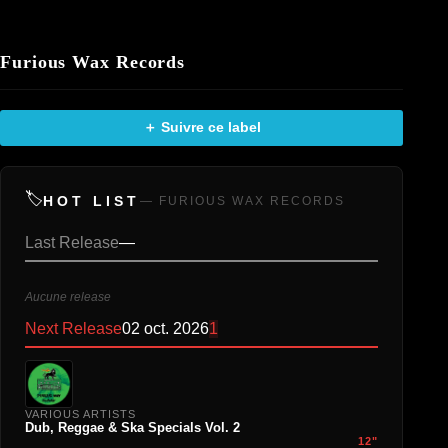
Furious Wax Records
＋ Suivre ce label
🏷️
HOT LIST
— FURIOUS WAX RECORDS
Last Release
—
Aucune release
Next Release
02 oct. 2026
1
VARIOUS ARTISTS
Dub, Reggae & Ska Specials Vol. 2
12"