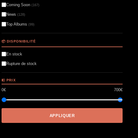
Coming Soon
(167)
News
(128)
Top Albums
(99)
📦 DISPONIBILITÉ
En stock
Rupture de stock
💶 PRIX
0€
700€
APPLIQUER